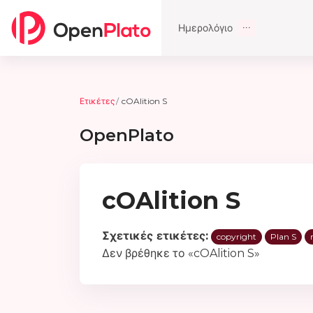
Μετάβαση στο κεντρικό περιεχόμενο
Ημερολόγιο
Ετικέτες
cOAlition S
OpenPlato
cOAlition S
Σχετικές ετικέτες:
copyright
Plan S
Δεν βρέθηκε το «cOAlition S»