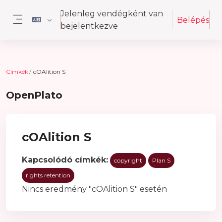
Tovább a fő tartalomhoz
Jelenleg vendégként van
Belépés
bejelentkezve
Oldalpanel
Címkék
cOAlition S
OpenPlato
cOAlition S
Kapcsolódó címkék:
copyright
Plan S
rights retention
Nincs eredmény "cOAlition S" esetén