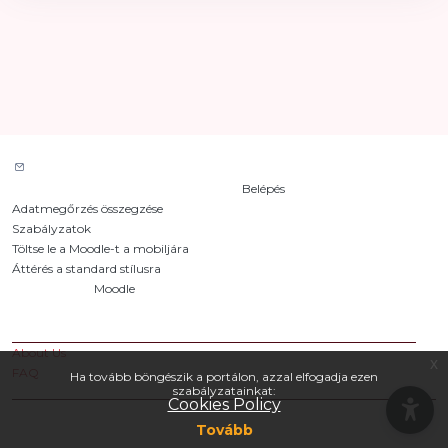
Portáltámogatás elérése
Jelenleg vendégként van bejelentkezve (
Belépés
)
Adatmegőrzés összegzése
Szabályzatok
Töltse le a Moodle-t a mobiljára
Áttérés a standard stílusra
Szolgáltatja a
Moodle
Custom Pages
About Us
x
FAQ
Ha tovább böngészik a portálon, azzal elfogadja ezen
szabályzatainkat:
Cookies Policy
Tovább