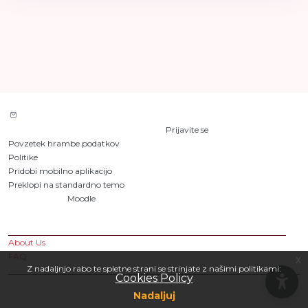
Stik s skrbnikom strani
Trenutno uporabljate gostujoči dostop (
Prijavite se
)
Povzetek hrambe podatkov
Politike
Pridobi mobilno aplikacijo
Preklopi na standardno temo
Stran poganja
Moodle
Custom Pages
About Us
FAQ
x
Z nadaljnjo rabo te spletne strani se strinjate z našimi politikami:
Cookies Policy
Nadaljuj