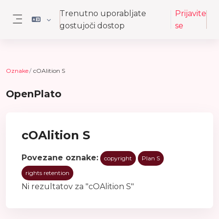
Preskoči na glavno vsebino
Trenutno uporabljate
Prijavite
gostujoči dostop
se
Stransko polje
Oznake
cOAlition S
OpenPlato
cOAlition S
Povezane oznake:
copyright
Plan S
rights retention
Ni rezultatov za "cOAlition S"