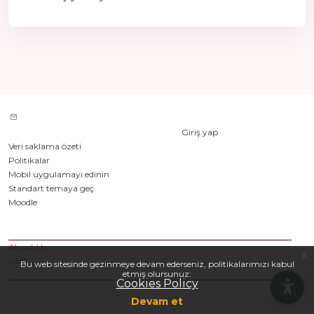
Site desteğiyle iletişim kurun
Şu anda misafir erişimini kullanıyorsunuz (
Giriş yap
)
Veri saklama özeti
Politikalar
Mobil uygulamayı edinin
Standart temaya geç
Moodle
tarafından desteklenmektedir
Custom Pages
About Us
x
FAQ
Bu web sitesinde gezinmeye devam ederseniz, politikalarımızı kabul
etmiş olursunuz:
Cookies Policy
Devam et