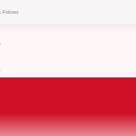
 Policies
y
.