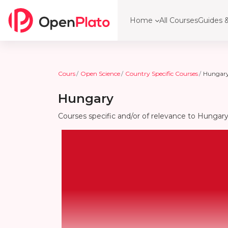
Passer au contenu principal
Home
All Courses
Guides &
Cours
Open Science
Country Specific Courses
Hungar
Hungary
Courses specific and/or of relevance to Hungary