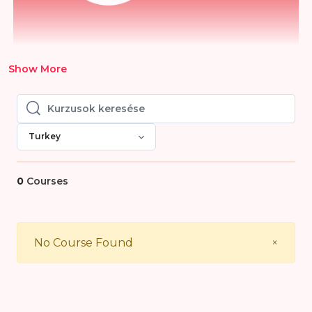
Show More
Kurzusok keresése
Kurzusok keresése
Turkey
0
Courses
Close
No Course Found
×