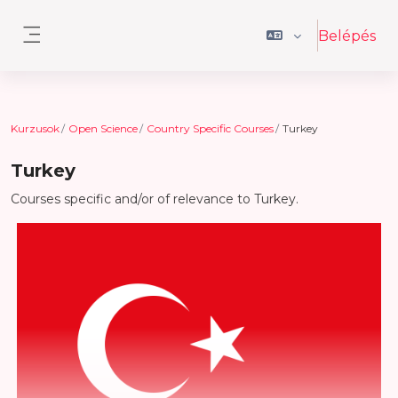
Tovább a fő tartalomhoz
Belépés
Oldalpanel
Kurzusok
Open Science
Country Specific Courses
Turkey
Turkey
Courses specific and/or of relevance to Turkey.