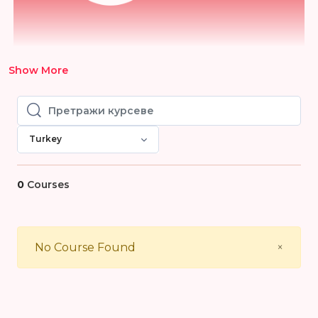
Show More
Претражи курсеве
Претражи курсеве
Turkey
0
Courses
Close
No Course Found
×