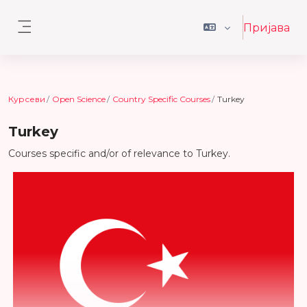
Иди на главни садржај
Пријава
Бочни панел
Курсеви
Open Science
Country Specific Courses
Turkey
Turkey
Courses specific and/or of relevance to Turkey.