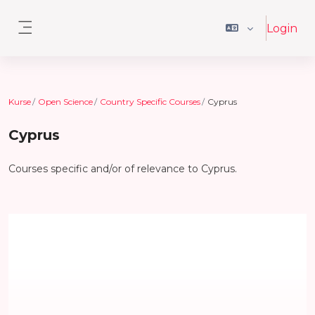
Zum Hauptinhalt
Login
Website-Übersicht
Kurse
Open Science
Country Specific Courses
Cyprus
Cyprus
Courses specific and/or of relevance to Cyprus.