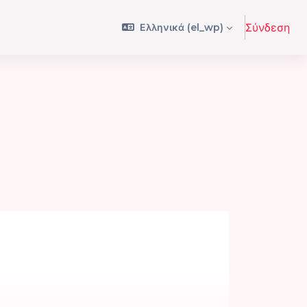
Ελληνικά ‎(el_wp)‎
Σύνδεση