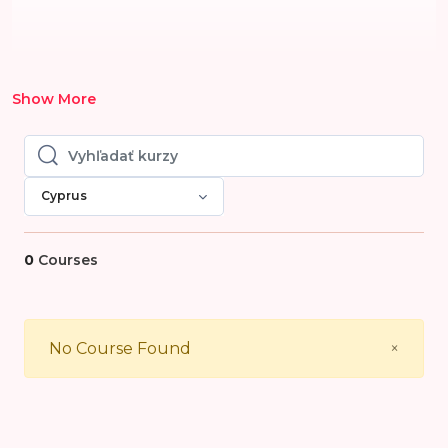
Show More
Vyhľadať kurzy
Vyhľadať kurzy
Cyprus
0
Courses
Close
No Course Found
×