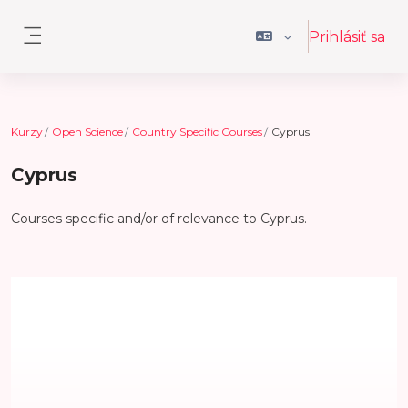
Preskočiť na hlavný obsah
Prihlásiť sa
Bočný panel
Kurzy
Open Science
Country Specific Courses
Cyprus
Cyprus
Courses specific and/or of relevance to Cyprus.