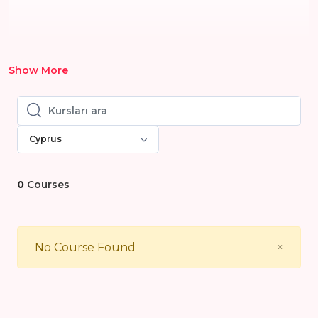
Show More
Kursları ara
Kursları ara
Cyprus
0
Courses
Close
No Course Found
×