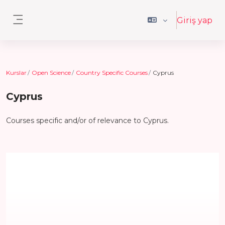
Ana içeriğe git
Giriş yap
Yan panel
Kurslar
Open Science
Country Specific Courses
Cyprus
Cyprus
Courses specific and/or of relevance to Cyprus.