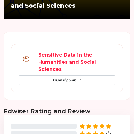
and Social Sciences
Section outline
Sensitive Data in the
Humanities and Social
Πακέτο SCORM
Sciences
Ολοκλήρωση
Παράλειψη Edwiser Rating and Review
Edwiser Rating and Review
0%
0%